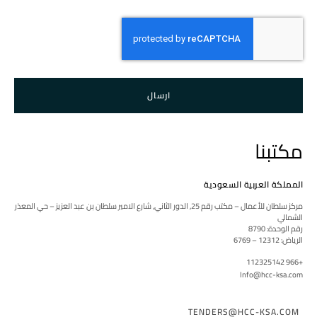
ارسال
مكتبنا
المملكة العربية السعودية
مركز سلطان للأعمال – مكتب رقم 25, الدور الثاني, شارع الامير سلطان بن عبد العزيز – حي المعذر
الشمالي
رقم الوحدة: 8790
الرياض: 12312 – 6769
+966 112325142
Info@hcc-ksa.com
TENDERS@HCC-KSA.COM